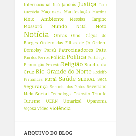
Justiça
Internacional
Janduís
Itaú
Lixo
Maçonaria
Manifestação
Lucrécia
Martins
Meio Ambiente
Messias Targino
Mossoró
Mundo
Nota
Natal
Notícia
Obras
Olho D'água do
Borges
Ordem das Filhas de Jó
Ordem
Patrocinadores
Patu
Demolay
Paraú
Política
Policia
Pau dos Ferros
Portalegre
Religião
Riacho da
Promoção
Protesto
Rio Grande do Norte
Cruz
Rodolfo
Saúde
Rural
SEBRAE
Seca
Fernandes
Segurança
Severiano
Serrinha dos Pintos
Social
Melo
Tecnologia
Trânsito
Triunfo
Turismo
UERN
Umarizal
Upanema
Violência
Viçosa
Vídeo
ARQUIVO DO BLOG