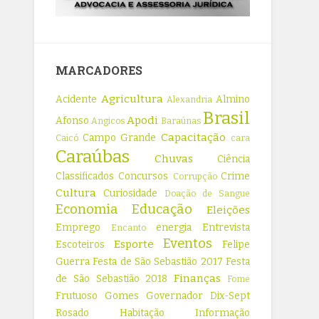
MARCADORES
Agricultura
Acidente
Almino
Alexandria
Brasil
Apodi
Afonso
Angicos
Baraúnas
Capacitação
Campo Grande
Caicó
cara
Caraúbas
Chuvas
Ciência
Classificados
Concursos
Crime
Corrupção
Cultura
Curiosidade
Doação de Sangue
Economia
Educação
Eleições
Emprego
energia
Entrevista
Encanto
Eventos
Esporte
Escoteiros
Felipe
Guerra
Festa de São Sebastião 2017
Festa
Finanças
de São Sebastião 2018
Fome
Frutuoso Gomes
Governador Dix-Sept
Rosado
Habitação
Informação