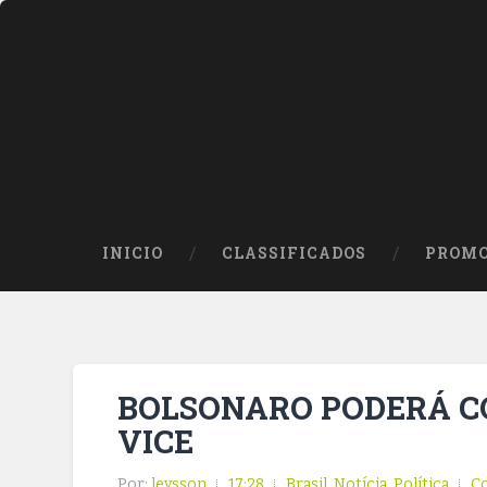
INICIO
CLASSIFICADOS
PROMO
BOLSONARO PODERÁ C
VICE
Por:
leysson
17:28
Brasil
,
Notícia
,
Política
C