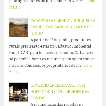
para agricultores do Rio Grande do Norte. …
Leia
Mais...
CADASTRO AMBIENTAL RURAL SERÁ
EXIGIDO POR BANCOS A PARTIR DE
JUNHO
A partir de 1° de junho, produtores
rurais precisarão estar no Cadastro Ambiental
Rural (CAR) para ter acesso a crédito. Os bancos
só poderão liberar os recursos para quem estiver
inscrito. Com isso, os proprietários de im…
Leia
Mais...
GOVERNO ENCERRA 2017 COM
ROMBO DE R$ 124,4 BILHÕES NAS
CONTAS
A recuperação das receitas no