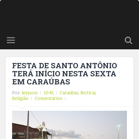
FESTA DE SANTO ANTÔNIO
TERÁ INÍCIO NESTA SEXTA
EM CARAÚBAS
Por:
leysson
10:41
Caraúbas
,
Notícia
,
Religião
Comentarios